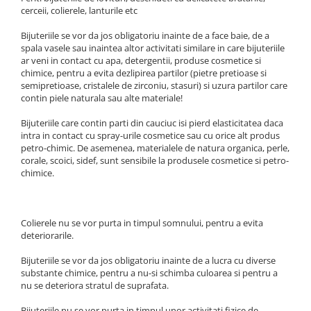
cerceii, colierele, lanturile etc
Bijuteriile se vor da jos obligatoriu inainte de a face baie, de a
spala vasele sau inaintea altor activitati similare in care bijuteriile
ar veni in contact cu apa, detergentii, produse cosmetice si
chimice, pentru a evita dezlipirea partilor (pietre pretioase si
semipretioase, cristalele de zirconiu, stasuri) si uzura partilor care
contin piele naturala sau alte materiale!
Bijuteriile care contin parti din cauciuc isi pierd elasticitatea daca
intra in contact cu spray-urile cosmetice sau cu orice alt produs
petro-chimic. De asemenea, materialele de natura organica, perle,
corale, scoici, sidef, sunt sensibile la produsele cosmetice si petro-
chimice.
Colierele nu se vor purta in timpul somnului, pentru a evita
deteriorarile.
Bijuteriile se vor da jos obligatoriu inainte de a lucra cu diverse
substante chimice, pentru a nu-si schimba culoarea si pentru a
nu se deteriora stratul de suprafata.
Bijuteriile nu se vor purta in timpul unor activitati fizice de