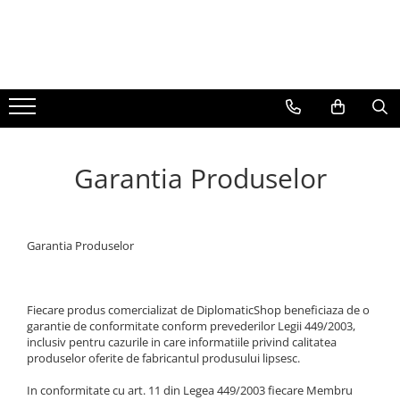
BAUTURI
DELICATESE/ULEI
PARFUMERIE
BERE
CAFEA
DEODORANTE
PARFUMURI
Garantia Produselor
Garantia Produselor
Fiecare produs comercializat de DiplomaticShop beneficiaza de o
garantie de conformitate conform prevederilor Legii 449/2003,
inclusiv pentru cazurile in care informatiile privind calitatea
produselor oferite de fabricantul produsului lipsesc.
In conformitate cu art. 11 din Legea 449/2003 fiecare Membru