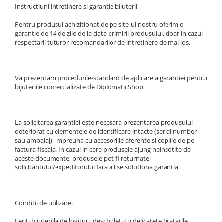
Instructiuni intretinere si garantie bijuterii
Pentru produsul achizitionat de pe site-ul nostru oferim o
garantie de 14 de zile de la data primirii produsului, doar in cazul
respectarii tuturor recomandarilor de intretinere de mai jos.
Va prezentam procedurile-standard de aplicare a garantiei pentru
bijuteriile comercializate de DiplomaticShop
La solicitarea garantiei este necesara prezentarea produsului
deteriorat cu elementele de identificare intacte (serial number
sau ambalaj), impreuna cu accesoriile aferente si copiile de pe
factura fiscala. In cazul in care produsele ajung neinsotite de
aceste documente, produsele pot fi returnate
solicitantului/expeditorului fara a i se solutiona garantia.
Conditii de utilizare:
Feriti bijuteriile de lovituri, deschideti cu delicatete bratarile,