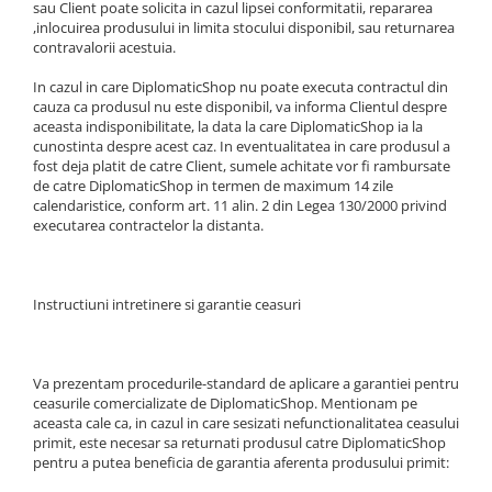
sau Client poate solicita in cazul lipsei conformitatii, repararea
,inlocuirea produsului in limita stocului disponibil, sau returnarea
contravalorii acestuia.
In cazul in care DiplomaticShop nu poate executa contractul din
cauza ca produsul nu este disponibil, va informa Clientul despre
aceasta indisponibilitate, la data la care DiplomaticShop ia la
cunostinta despre acest caz. In eventualitatea in care produsul a
fost deja platit de catre Client, sumele achitate vor fi rambursate
de catre DiplomaticShop in termen de maximum 14 zile
calendaristice, conform art. 11 alin. 2 din Legea 130/2000 privind
executarea contractelor la distanta.
Instructiuni intretinere si garantie ceasuri
Va prezentam procedurile-standard de aplicare a garantiei pentru
ceasurile comercializate de DiplomaticShop. Mentionam pe
aceasta cale ca, in cazul in care sesizati nefunctionalitatea ceasului
primit, este necesar sa returnati produsul catre DiplomaticShop
pentru a putea beneficia de garantia aferenta produsului primit: