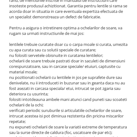
rand, de mentiunile inscrise in manualul de instructiuni care
insoteste produsul achizitionat. Garantia pentru lentile si rama se
acorda doar in situatia in care eventuala expertiza efectuata de
un specialist demonstreaza un defect de fabricatie.
Pentru a asigura o intretinere optima a ochelarilor de soare, va
rugam sa urmati instructiunile de mai jos:
lentilele trebuie curatate doar cu o carpa moale si curata, umezita
cu apa curata sau cu solutii speciale de curatare;
nu folositi servetele obisnuite in curatarea lentilelor;
ochelarii de soare trebuie pastrati doar in saculeti de dimensiuni
corespunzatoare, sau in carcase speciale/ etuiuri, captusite cu
material moale;
nu pozitionati ochelarii cu lentilele in jos pe suprafete dure sau
denivelate, nu ii introduceti in buzunar sau in geanta daca nu au
fost asezati in carcasa speciala/ etui, intrucat se pot zgaria sau
deteriora cu usurinta;
folositi intotdeauna ambele mani atunci cand puneti sau scoateti
ochelarii de la ochi;
verificati periodic suruburile si articulatiile ochelarilor de soare,
intrucat acestea isi pot diminua rezistenta din pricina miscarilor
repetate;
nu expuneti ochelarii de soare la variatii extreme de temperatura
sau la surse directe de caldura (foc, uscatoare de par etc);