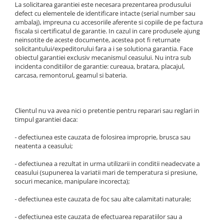
La solicitarea garantiei este necesara prezentarea produsului
defect cu elementele de identificare intacte (serial number sau
ambalaj), impreuna cu accesoriile aferente si copiile de pe factura
fiscala si certificatul de garantie. In cazul in care produsele ajung
neinsotite de aceste documente, acestea pot fi returnate
solicitantului/expeditorului fara a i se solutiona garantia. Face
obiectul garantiei exclusiv mecanismul ceasului. Nu intra sub
incidenta conditiilor de garantie: cureaua, bratara, placajul,
carcasa, remontorul, geamul si bateria.
Clientul nu va avea nici o pretentie pentru reparari sau reglari in
timpul garantiei daca:
- defectiunea este cauzata de folosirea improprie, brusca sau
neatenta a ceasului;
- defectiunea a rezultat in urma utilizarii in conditii neadecvate a
ceasului (supunerea la variatii mari de temperatura si presiune,
socuri mecanice, manipulare incorecta);
- defectiunea este cauzata de foc sau alte calamitati naturale;
- defectiunea este cauzata de efectuarea reparatiilor sau a