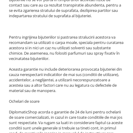
contact sau care au ca rezultat transpiratie abundenta, pentru a
se evita zgarierea stratului de suprafata, dezlipirea partilor sau
indepartarea stratului de suprafata al bijuteriei.
Pentru ingrijirea bijuteriilor si pastrarea stralucirii acestora va
recomandam sa utilizati o carpa moale, speciala pentru curatarea
acestora si in nici un caz nu utilizati solventi sau substante
chimice. De asemenea, nu folositi parfumuri sau spray fixativ în
vecinatatea bijuteriilor.
Aceasta garantie nu include deteriorarea provocata bijuteriei din
cauza nerespectarii indicatiilor de mai sus (conditii de utilizare),
accidentelor, a neglijentei, a utilizarii necorespunzatoare a
acesteia sau a altor factori care nu au legatura cu defectele de
material sau de manopera.
Ochelari de soare
DiplomaticShop acorda o garantie de 24 de luni pentru ochelarii
de soare comercializati, in cazul in care toate conditiile de mai jos
sunt respectate. Va rugam sa luati in considerare faptul ca aceste
conditii sunt unele generale si trebuie sa tineti cont, in primul