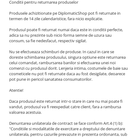
Conditii pentru returnarea produselor
Produsele achizitionate pe DiplomaticShop pot fi returnate in
termen de 14 zile calendaristice, fara nicio explicatie.
Produsul poate fi returnat numai daca este in conditii perfecte,
adica sa nu prezinte sub nicio forma semne de uzura sau
consum, sa fie nedesfacut, respectiv sigilat.
Nu se efectueaza schimburi de produse. In cazul in care se
doreste schimbarea produsului, singura optiune este returnarea
celui comandat, rambursarea banilor si efectuarea unei noi
comenzi cu produsul dorit. Lenjeria intima, costumele de baie sau
cosmeticele nu pot fi returnate daca au fost desigilate, deoarece
pot pune in pericol sanatatea consumatorilor.
Atentie!
Daca produsul este returnat intr-o stare in care nu mai poate fi
vandut, produsul va fi reexpediat catre client, fara a rambursa
valoarea acestuia.
Denuntarea unilaterala de contract se face conform Art.4 (1) b):
"Conditiile si modalitatile de exercitare a dreptului de denuntare
unilaterala, pentru cazurile prevazute in prezenta ordonanta, sub