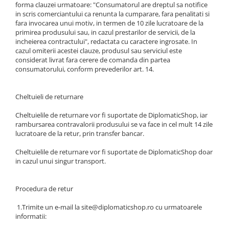
forma clauzei urmatoare: "Consumatorul are dreptul sa notifice
in scris comerciantului ca renunta la cumparare, fara penalitati si
fara invocarea unui motiv, in termen de 10 zile lucratoare de la
primirea produsului sau, in cazul prestarilor de servicii, de la
incheierea contractului", redactata cu caractere ingrosate. In
cazul omiterii acestei clauze, produsul sau serviciul este
considerat livrat fara cerere de comanda din partea
consumatorului, conform prevederilor art. 14.
Cheltuieli de returnare
Cheltuielile de returnare vor fi suportate de DiplomaticShop, iar
rambursarea contravalorii produsului se va face in cel mult 14 zile
lucratoare de la retur, prin transfer bancar.
Cheltuielile de returnare vor fi suportate de DiplomaticShop doar
in cazul unui singur transport.
Procedura de retur
1.Trimite un e-mail la site@diplomaticshop.ro cu urmatoarele
informatii: