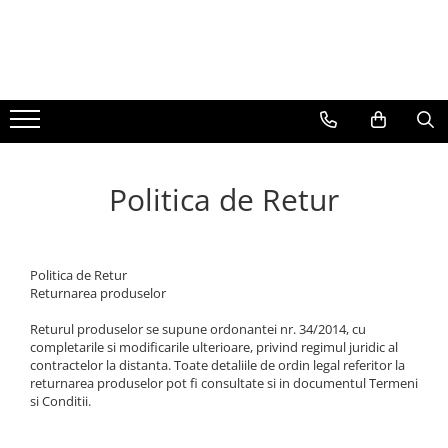
BAUTURI
DELICATESE/ULEI
PARFUMERIE
BERE
CAFEA
DEODORANTE
PARFUMURI
Politica de Retur
Politica de Retur
Returnarea produselor
Returul produselor se supune ordonantei nr. 34/2014, cu
completarile si modificarile ulterioare, privind regimul juridic al
contractelor la distanta. Toate detaliile de ordin legal referitor la
returnarea produselor pot fi consultate si in documentul Termeni
si Conditii.