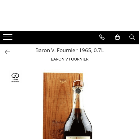
BAUTURI
DELICATESE/ULEI
PARFUMERIE
BERE
CAFEA
DEODORANTE
PARFUMURI
Baron V. Fournier 1965, 0.7L
BARON V FOURNIER