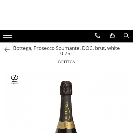
BAUTURI
DELICATESE/ULEI
PARFUMERIE
BERE
CAFEA
DEODORANTE
PARFUMURI
Bottega, Prosecco Spumante, DOC, brut, white
0.75L
BOTTEGA