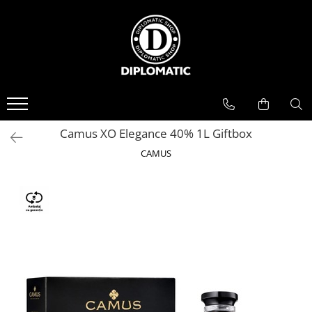
BAUTURI
DELICATESE/ULEI
PARFUMERIE
BERE
CAFEA
DEODORANTE
PARFUMURI
Camus XO Elegance 40% 1L Giftbox
CAMUS