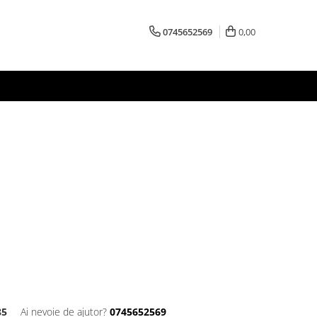
0745652569
0,00
85
Ai nevoie de ajutor?
0745652569