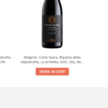
licella,
Allegrini, Corte Giara, Ripasso della
Amarant
5.5%
Valpolicella, La Groletta, DOC, Dry, Red,
D.O.
0.75L, 13.5%
INTRA IN CONT