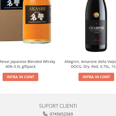
Meisei Japanese Blended Whisky
Allegrini, Amarone della Valpo
40% 0.5L giftpack
DOCG, Dry, Red, 0.75L, 1
INTRA IN CONT
INTRA IN CONT
SUPORT CLIENTI
0745652569