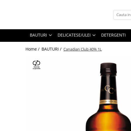
BAUTURI
DELICATESE/ULEI
PARFUMERIE
BERE
CAFEA
DEODORANTE
BAUTURI
DELICATESE/ULEI
DETERGENTI
PARFUMURI
Home /
BAUTURI /
Canadian Club 40% 1L