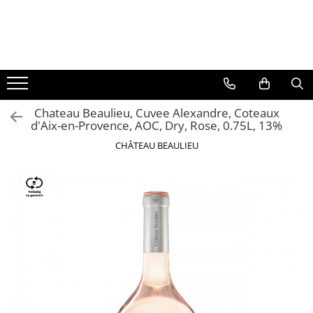
BAUTURI
DELICATESE/ULEI
PARFUMERIE
BERE
CAFEA
DEODORANTE
PARFUMURI
Chateau Beaulieu, Cuvee Alexandre, Coteaux
d'Aix-en-Provence, AOC, Dry, Rose, 0.75L, 13%
CHÂTEAU BEAULIEU