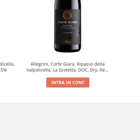
licella,
Allegrini, Corte Giara, Ripasso della
Amarant
5.5%
Valpolicella, La Groletta, DOC, Dry, Red,
D.O.
0.75L, 13.5%
INTRA IN CONT