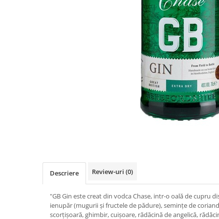
Review-uri
(0)
Descriere
"GB Gin este creat din vodca Chase, intr-o oală de cupru dis
ienupăr (mugurii și fructele de pădure), semințe de corian
scorțișoară, ghimbir, cuișoare, rădăcină de angelică, rădăc