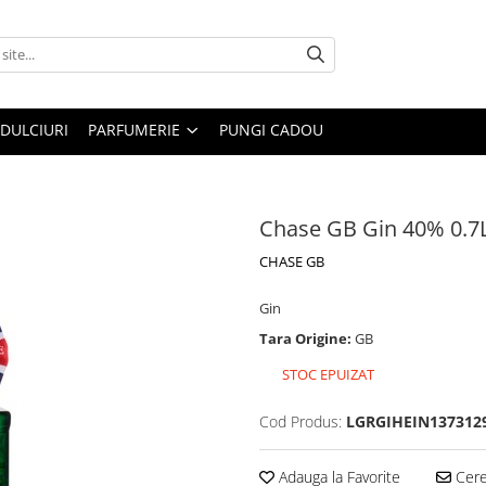
DULCIURI
PARFUMERIE
PUNGI CADOU
Chase GB Gin 40% 0.7L
CHASE GB
Gin
Tara Origine:
GB
STOC EPUIZAT
Cod Produs:
LGRGIHEIN137312
Adauga la Favorite
Cere 