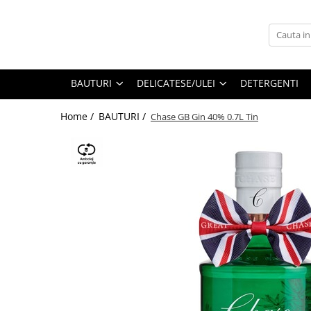
BAUTURI
DELICATESE/ULEI
PARFUMERIE
BERE
CAFEA
DEODORANTE
BAUTURI
DELICATESE/ULEI
DETERGENTI
PARFUMURI
Home /
BAUTURI /
Chase GB Gin 40% 0.7L Tin