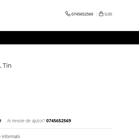
0745652569
0,00
 Tin
9
Ai nevoie de ajutor?
0745652569
informatii