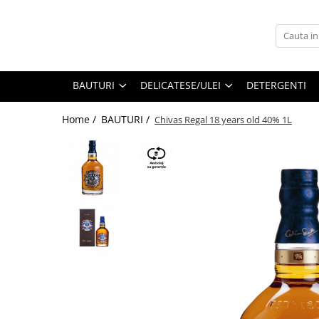
BAUTURI
DELICATESE/ULEI
PARFUMERIE
BERE
CAFEA
DEODORANTE
BAUTURI
DELICATESE/ULEI
DETERGENTI
PARFUMURI
Home /
BAUTURI /
Chivas Regal 18 years old 40% 1L