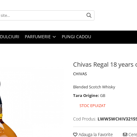
DULCIURI
PARFUMERIE
PUNGI CADOU
Chivas Regal 18 years 
CHIVAS
Blended Scotch Whisky
Tara Origine:
GB
STOC EPUIZAT
Cod Produs:
LWWSWCHIV3215
Adauga la Favorite
Cere 