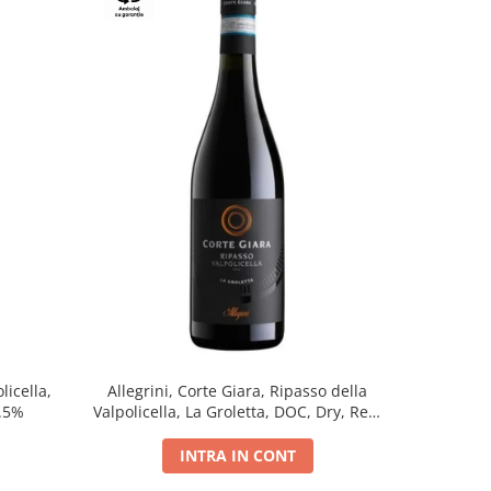
licella,
Allegrini, Corte Giara, Ripasso della
Amarant
5.5%
Valpolicella, La Groletta, DOC, Dry, Red,
D.O.
0.75L, 13.5%
INTRA IN CONT