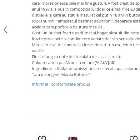
care impresioneaza cele mai fine gusturi. A fost creat de speci
anul 1997 si a pus in compozitia lui doar cele mai fine 20 d
distilerie, si care au stat la maturat cel putin 18 ani in buto
supranumit ""amestecul destinat adultilor"", deoarece est
acelora care prefera o bautura matura.
Gust: un buchet foarte parfumat si bogat alcatuit din note d
fructe proaspete si condimente variate,dar si o senzatie de
Miros: fructat de zmeura si cirese, desert turcesc, lemn de 
vanilie.
Finish: lung cu note de ciocolata de casa si fructe.
Culoare: auriu pal Alcool in volum [% AbV]: 40
Ingrediente: distilat de whisky-uri amestecat, apa, colorant
Tara de origine: Marea Britanie"
Informatii conformitate produs