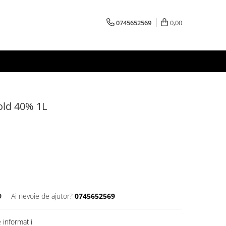
0745652569
0,00
old 40% 1L
9
Ai nevoie de ajutor?
0745652569
informatii