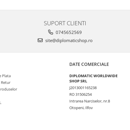
SUPORT CLIENTI
0745652569
site@diplomaticshop.ro
DATE COMERCIALE
 Plata
DIPLOMATIC WORLDWIDE
SHOP SRL
e Retur
J2013001165238
Produselor
RO 31506254
Intrarea Narciselor, nr.8
L
Otopeni, Ilfov