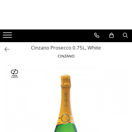
BAUTURI
DELICATESE/ULEI
PARFUMERIE
BERE
CAFEA
DEODORANTE
PARFUMURI
Cinzano Prosecco 0.75L, White
CINZANO