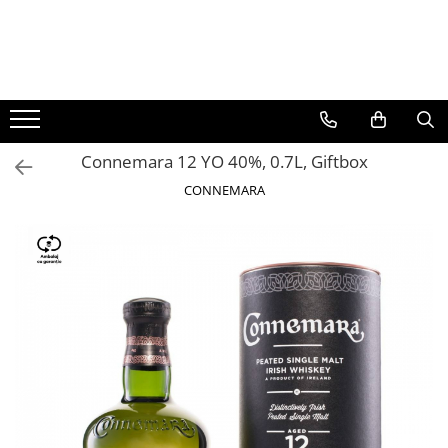
BAUTURI
DELICATESE/ULEI
PARFUMERIE
BERE
CAFEA
DEODORANTE
PARFUMURI
Connemara 12 YO 40%, 0.7L, Giftbox
CONNEMARA