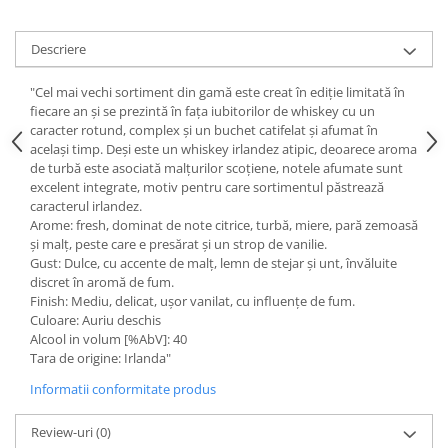
Descriere
"Cel mai vechi sortiment din gamă este creat în ediţie limitată în
fiecare an şi se prezintă în faţa iubitorilor de whiskey cu un
caracter rotund, complex şi un buchet catifelat şi afumat în
acelaşi timp. Deşi este un whiskey irlandez atipic, deoarece aroma
de turbă este asociată malţurilor scoţiene, notele afumate sunt
excelent integrate, motiv pentru care sortimentul păstrează
caracterul irlandez.
Arome: fresh, dominat de note citrice, turbă, miere, pară zemoasă
şi malţ, peste care e presărat şi un strop de vanilie.
Gust: Dulce, cu accente de malţ, lemn de stejar şi unt, învăluite
discret în aromă de fum.
Finish: Mediu, delicat, uşor vanilat, cu influenţe de fum.
Culoare: Auriu deschis
Alcool in volum [%AbV]: 40
Tara de origine: Irlanda"
Informatii conformitate produs
Review-uri
(0)