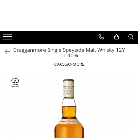
BAUTURI
DELICATESE/ULEI
PARFUMERIE
BERE
CAFEA
DEODORANTE
PARFUMURI
Cragganmore Single Speyside Malt Whisky 12Y
1L 40%
CRAGGANMORE