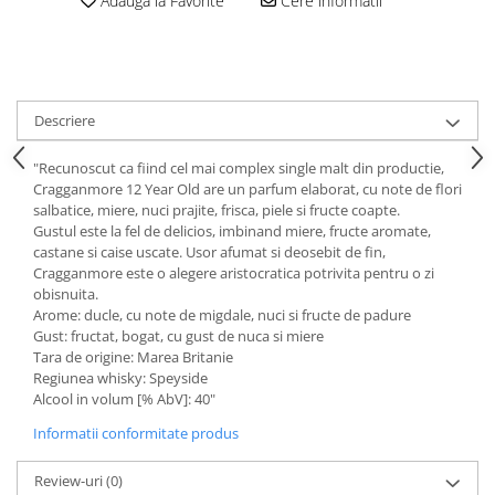
Adauga la Favorite
Cere informatii
Descriere
"Recunoscut ca fiind cel mai complex single malt din productie,
Cragganmore 12 Year Old are un parfum elaborat, cu note de flori
salbatice, miere, nuci prajite, frisca, piele si fructe coapte.
Gustul este la fel de delicios, imbinand miere, fructe aromate,
castane si caise uscate. Usor afumat si deosebit de fin,
Cragganmore este o alegere aristocratica potrivita pentru o zi
obisnuita.
Arome: ducle, cu note de migdale, nuci si fructe de padure
Gust: fructat, bogat, cu gust de nuca si miere
Tara de origine: Marea Britanie
Regiunea whisky: Speyside
Alcool in volum [% AbV]: 40"
Informatii conformitate produs
Review-uri
(0)