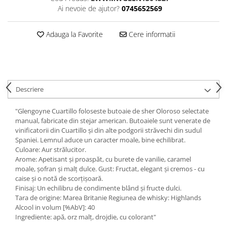
Ai nevoie de ajutor?
0745652569
Adauga la Favorite
Cere informatii
Descriere
"Glengoyne Cuartillo foloseste butoaie de sher Oloroso selectate
manual, fabricate din stejar american. Butoaiele sunt venerate de
vinificatorii din Cuartillo și din alte podgorii străvechi din sudul
Spaniei. Lemnul aduce un caracter moale, bine echilibrat.
Culoare: Aur strălucitor.
Arome: Apetisant și proaspăt, cu burete de vanilie, caramel
moale, șofran și malț dulce. Gust: Fructat, elegant și cremos - cu
caise și o notă de scorțișoară.
Finisaj: Un echilibru de condimente blând și fructe dulci.
Tara de origine: Marea Britanie Regiunea de whisky: Highlands
Alcool in volum [%AbV]: 40
Ingrediente: apă, orz malț, drojdie, cu colorant"