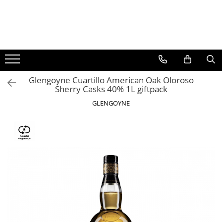
BAUTURI
DELICATESE/ULEI
PARFUMERIE
BERE
CAFEA
DEODORANTE
PARFUMURI
Glengoyne Cuartillo American Oak Oloroso
Sherry Casks 40% 1L giftpack
GLENGOYNE