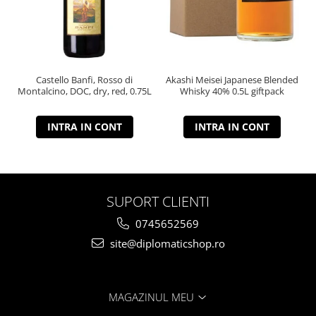
Castello Banfi, Rosso di
Akashi Meisei Japanese Blended
Montalcino, DOC, dry, red, 0.75L
Whisky 40% 0.5L giftpack
INTRA IN CONT
INTRA IN CONT
SUPORT CLIENTI
0745652569
site@diplomaticshop.ro
MAGAZINUL MEU