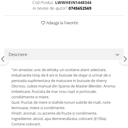
Cod Produs:
LWWHEIN1448344
Ai nevoie de ajutor?
0745652569
Adauga la Favorite
Descriere
"Un amestec unic de whisky-uri scotiene atent selectate,
imbatranite timp de 8 ani in butoaie de stejar si urmat de o
perioada suplimentara de maturare in butoaie de sherry
Oloroso, culese manual din Spania de Master Blender. Aroma:
imbietoare, fructata de mar rosu copt si portocale,
condidmente si miere.
Gust: fructat de mere si stafide tonuri subtile de malt, note
lemnoase, miere si condimente.
Finish: aromat, cu accente de fructe si condimente.
Ingrediente: alcool, apa demineralizata, colorant (E150a).
Contine colorant.