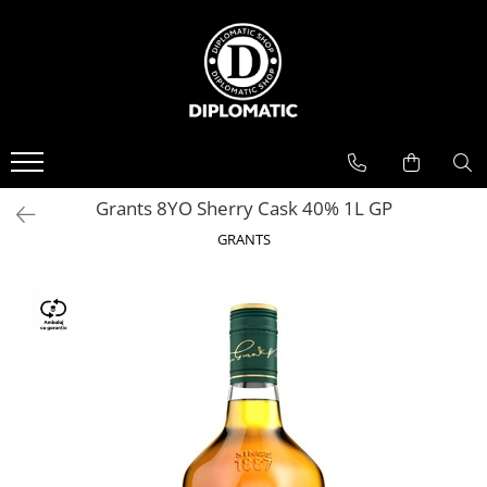
BAUTURI
DELICATESE/ULEI
PARFUMERIE
BERE
CAFEA
DEODORANTE
PARFUMURI
Grants 8YO Sherry Cask 40% 1L GP
GRANTS