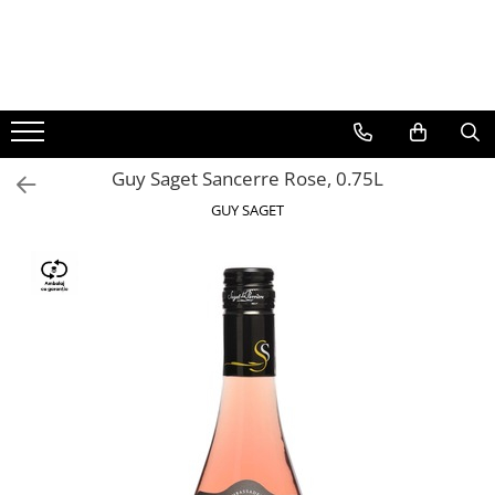
BAUTURI
DELICATESE/ULEI
PARFUMERIE
BERE
CAFEA
DEODORANTE
PARFUMURI
Guy Saget Sancerre Rose, 0.75L
GUY SAGET