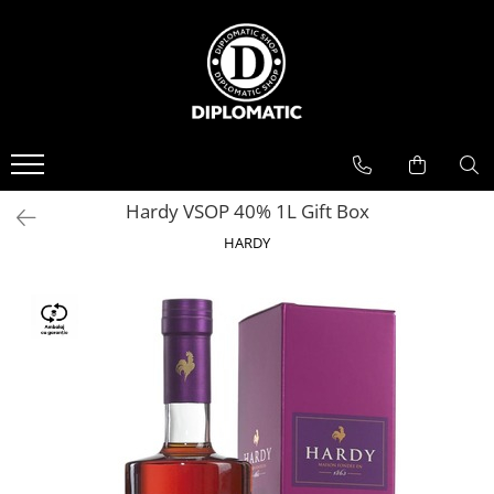
BAUTURI
DELICATESE/ULEI
PARFUMERIE
BERE
CAFEA
DEODORANTE
PARFUMURI
Hardy VSOP 40% 1L Gift Box
HARDY