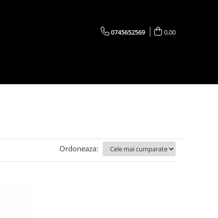
0745652569
0,00
Ordoneaza: