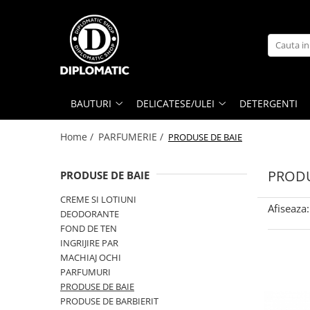
BAUTURI
DELICATESE/ULEI
PARFUMERIE
BERE
CAFEA
DEODORANTE
PARFUMURI
BAUTURI
DELICATESE/ULEI
DETERGENTI
Home /
PARFUMERIE /
PRODUSE DE BAIE
PRODU
PRODUSE DE BAIE
CREME SI LOTIUNI
Afiseaza:
DEODORANTE
FOND DE TEN
INGRIJIRE PAR
MACHIAJ OCHI
PARFUMURI
PRODUSE DE BAIE
PRODUSE DE BARBIERIT