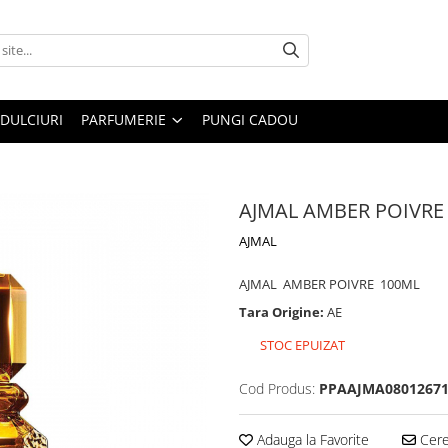
DULCIURI
PARFUMERIE
PUNGI CADOU
AJMAL AMBER POIVRE
AJMAL
AJMAL AMBER POIVRE 100ML
Tara Origine:
AE
STOC EPUIZAT
Cod Produs:
PPAAJMA0801267
Adauga la Favorite
Cere 