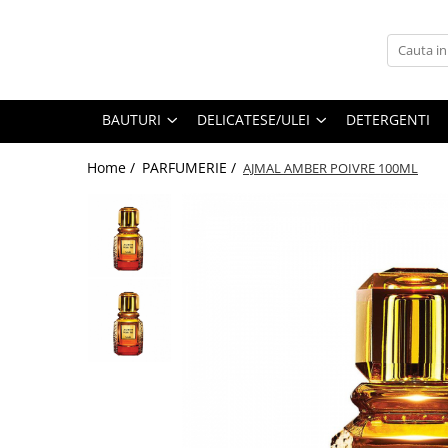
BAUTURI
DELICATESE/ULEI
PARFUMERIE
BERE
CAFEA
DEODORANTE
BAUTURI
DELICATESE/ULEI
DETERGENTI
PARFUMURI
Home /
PARFUMERIE /
AJMAL AMBER POIVRE 100ML