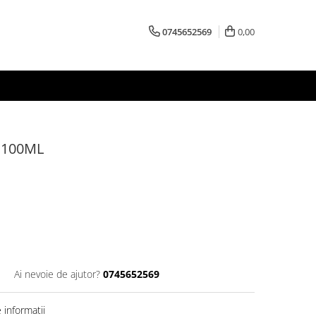
0745652569
0,00
 100ML
1
Ai nevoie de ajutor?
0745652569
informatii