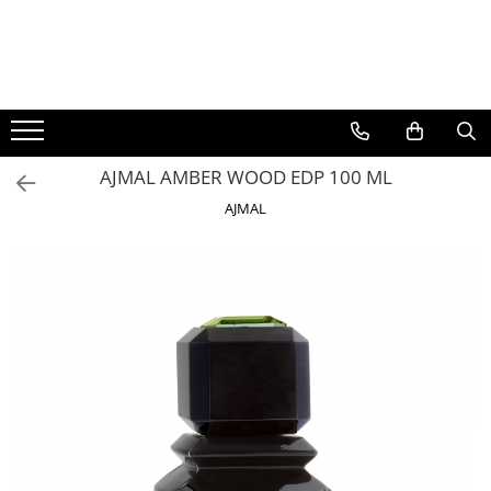
BAUTURI
DELICATESE/ULEI
PARFUMERIE
BERE
CAFEA
DEODORANTE
PARFUMURI
AJMAL AMBER WOOD EDP 100 ML
AJMAL