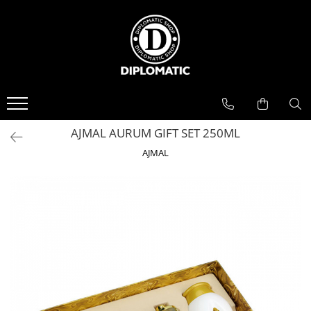
BAUTURI
DELICATESE/ULEI
PARFUMERIE
BERE
CAFEA
DEODORANTE
PARFUMURI
AJMAL AURUM GIFT SET 250ML
AJMAL