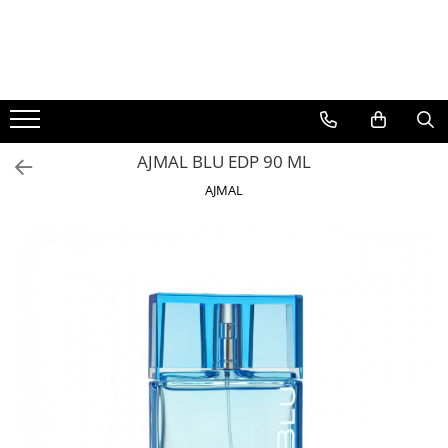
BAUTURI
DELICATESE/ULEI
PARFUMERIE
BERE
CAFEA
DEODORANTE
PARFUMURI
AJMAL BLU EDP 90 ML
AJMAL