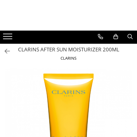
BAUTURI
DELICATESE/ULEI
PARFUMERIE
BERE
CAFEA
DEODORANTE
PARFUMURI
CLARINS AFTER SUN MOISTURIZER 200ML
CLARINS