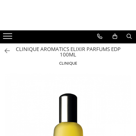
BAUTURI
DELICATESE/ULEI
PARFUMERIE
BERE
CAFEA
DEODORANTE
PARFUMURI
CLINIQUE AROMATICS ELIXIR PARFUMS EDP
100ML
CLINIQUE