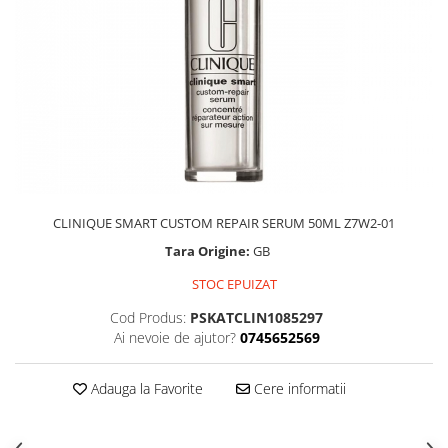
CLINIQUE SMART CUSTOM REPAIR SERUM 50ML Z7W2-01
Tara Origine:
GB
STOC EPUIZAT
Cod Produs:
PSKATCLIN1085297
Ai nevoie de ajutor?
0745652569
Adauga la Favorite
Cere informatii