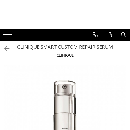
BAUTURI
DELICATESE/ULEI
PARFUMERIE
BERE
CAFEA
DEODORANTE
PARFUMURI
CLINIQUE SMART CUSTOM REPAIR SERUM
CLINIQUE