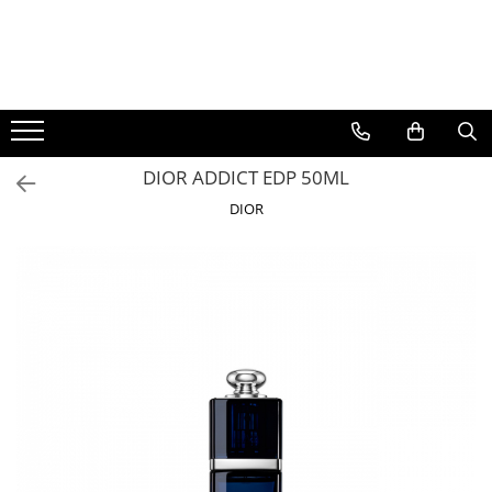
BAUTURI
DELICATESE/ULEI
PARFUMERIE
BERE
CAFEA
DEODORANTE
PARFUMURI
DIOR ADDICT EDP 50ML
DIOR