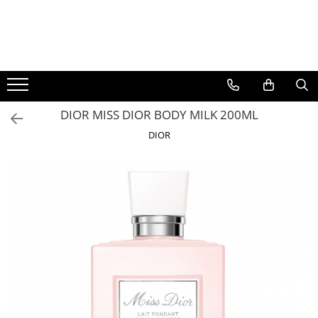
BAUTURI
DELICATESE/ULEI
PARFUMERIE
BERE
CAFEA
DEODORANTE
PARFUMURI
DIOR MISS DIOR BODY MILK 200ML
DIOR