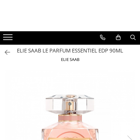
BAUTURI
DELICATESE/ULEI
PARFUMERIE
BERE
CAFEA
DEODORANTE
PARFUMURI
ELIE SAAB LE PARFUM ESSENTIEL EDP 90ML
ELIE SAAB