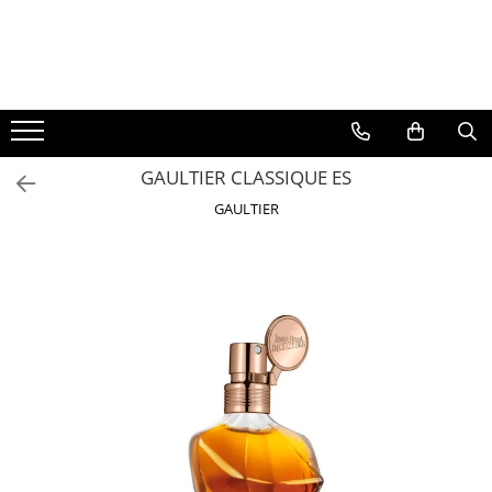
BAUTURI
DELICATESE/ULEI
PARFUMERIE
BERE
CAFEA
DEODORANTE
PARFUMURI
GAULTIER CLASSIQUE ES
GAULTIER