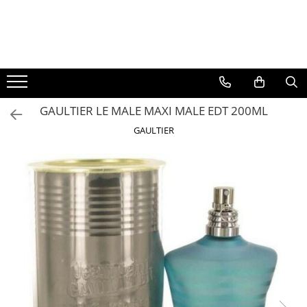
BAUTURI
DELICATESE/ULEI
PARFUMERIE
BERE
CAFEA
DEODORANTE
PARFUMURI
GAULTIER LE MALE MAXI MALE EDT 200ML
GAULTIER