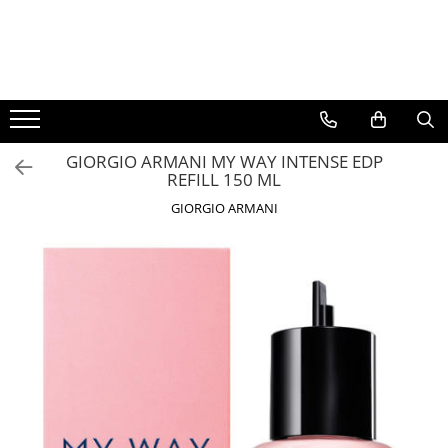
BAUTURI
DELICATESE/ULEI
PARFUMERIE
BERE
CAFEA
DEODORANTE
PARFUMURI
GIORGIO ARMANI MY WAY INTENSE EDP
REFILL 150 ML
GIORGIO ARMANI