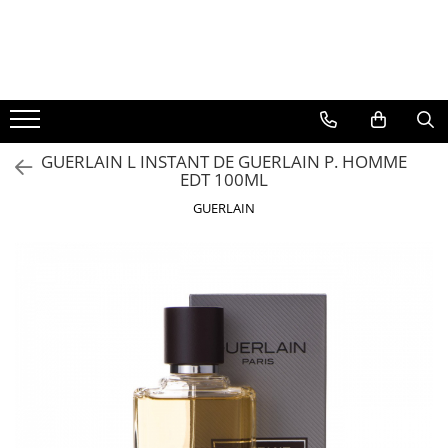
BAUTURI
DELICATESE/ULEI
PARFUMERIE
BERE
CAFEA
DEODORANTE
PARFUMURI
GUERLAIN L INSTANT DE GUERLAIN P. HOMME
EDT 100ML
GUERLAIN