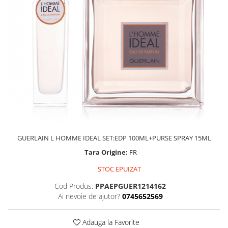
GUERLAIN L HOMME IDEAL SET:EDP 100ML+PURSE SPRAY 15ML
Tara Origine:
FR
STOC EPUIZAT
Cod Produs:
PPAEPGUER1214162
Ai nevoie de ajutor?
0745652569
Adauga la Favorite