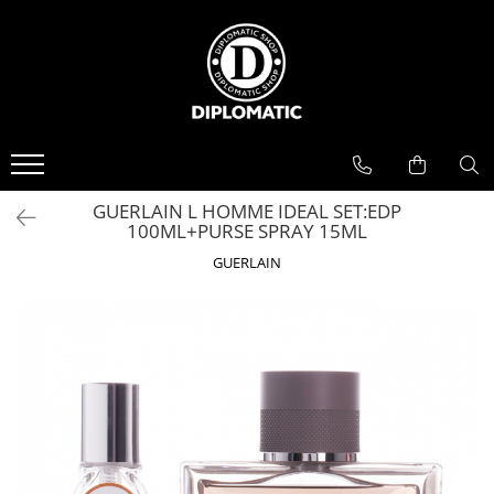
BAUTURI
DELICATESE/ULEI
PARFUMERIE
BERE
CAFEA
DEODORANTE
PARFUMURI
GUERLAIN L HOMME IDEAL SET:EDP
100ML+PURSE SPRAY 15ML
GUERLAIN