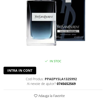
IN STOC
INTRA IN CONT
Cod Produs:
PPAEPYSLA1325992
Ai nevoie de ajutor?
0745652569
Adauga la Favorite