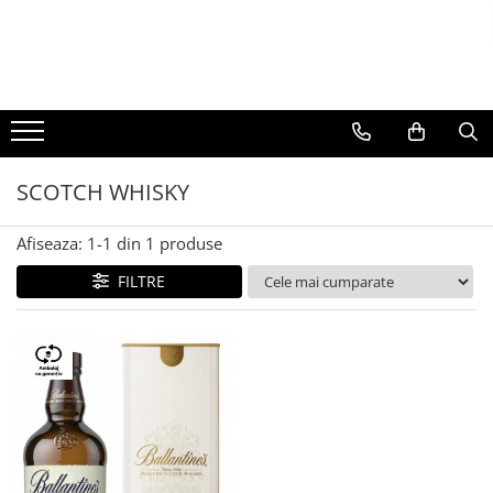
BAUTURI
DELICATESE/ULEI
PARFUMERIE
BERE
CAFEA
DEODORANTE
PARFUMURI
SCOTCH WHISKY
Afiseaza:
1-
1
din
1
produse
FILTRE