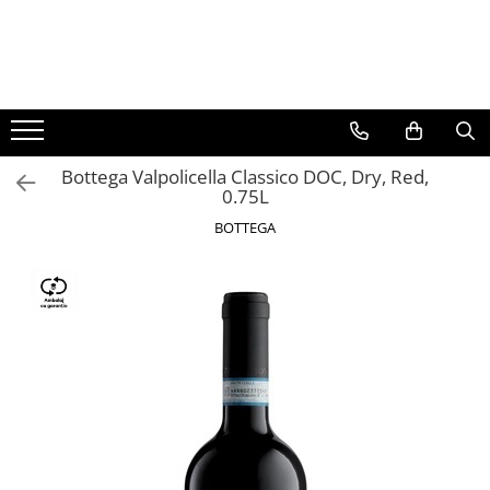
BAUTURI
DELICATESE/ULEI
PARFUMERIE
BERE
CAFEA
DEODORANTE
PARFUMURI
Bottega Valpolicella Classico DOC, Dry, Red,
0.75L
BOTTEGA