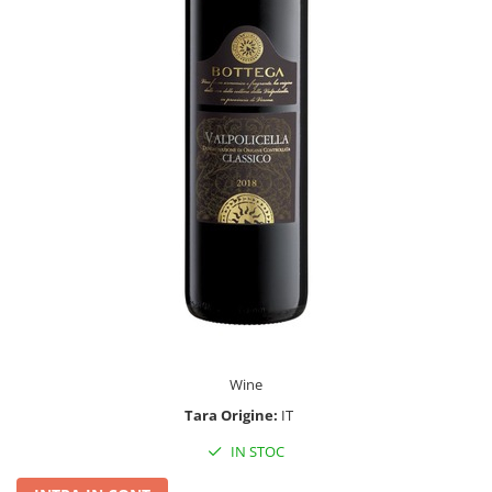
Wine
Tara Origine:
IT
IN STOC