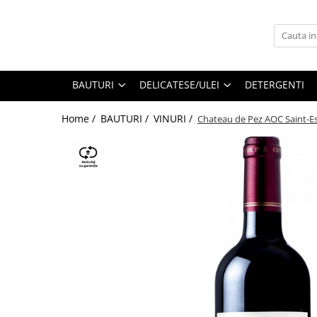
BAUTURI
DELICATESE/ULEI
PARFUMERIE
BERE
CAFEA
DEODORANTE
BAUTURI
DELICATESE/ULEI
DETERGENTI
PARFUMURI
Home /
BAUTURI /
VINURI /
Chateau de Pez AOC Saint-Es