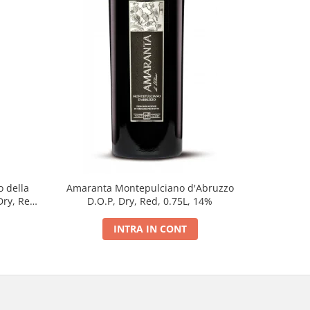
o della
Amaranta Montepulciano d'Abruzzo
Antinor
Dry, Red,
D.O.P, Dry, Red, 0.75L, 14%
Bolghe
INTRA IN CONT