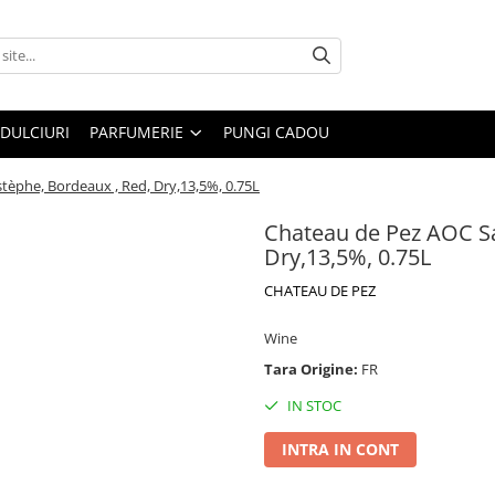
DULCIURI
PARFUMERIE
PUNGI CADOU
tèphe, Bordeaux , Red, Dry,13,5%, 0.75L
Chateau de Pez AOC Sa
Dry,13,5%, 0.75L
CHATEAU DE PEZ
Wine
Tara Origine:
FR
IN STOC
INTRA IN CONT