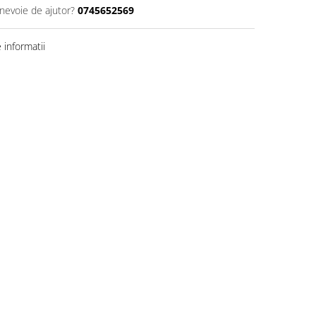
 nevoie de ajutor?
0745652569
informatii