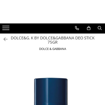
BAUTURI
DELICATESE/ULEI
PARFUMERIE
BERE
CAFEA
DEODORANTE
PARFUMURI
DOLCE&G. K BY DOLCE&GABBANA DEO STICK
75GR
DOLCE & GABBANA