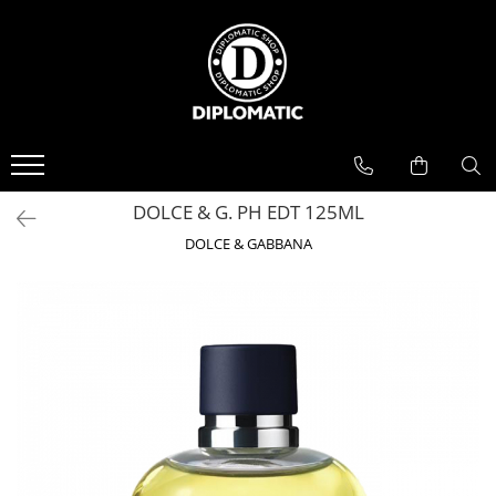
BAUTURI
DELICATESE/ULEI
PARFUMERIE
BERE
CAFEA
DEODORANTE
PARFUMURI
DOLCE & G. PH EDT 125ML
DOLCE & GABBANA