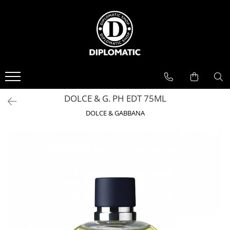
BAUTURI
DELICATESE/ULEI
PARFUMERIE
BERE
CAFEA
DEODORANTE
PARFUMURI
DOLCE & G. PH EDT 75ML
DOLCE & GABBANA