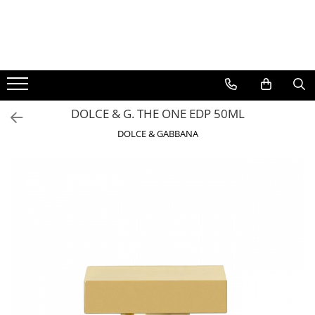
BAUTURI
DELICATESE/ULEI
PARFUMERIE
BERE
CAFEA
DEODORANTE
PARFUMURI
DOLCE & G. THE ONE EDP 50ML
DOLCE & GABBANA