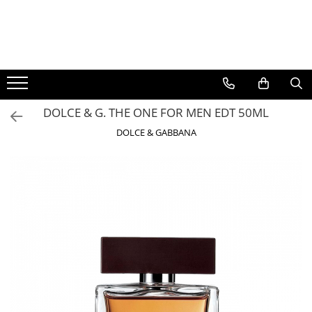
BAUTURI
DELICATESE/ULEI
PARFUMERIE
BERE
CAFEA
DEODORANTE
PARFUMURI
DOLCE & G. THE ONE FOR MEN EDT 50ML
DOLCE & GABBANA