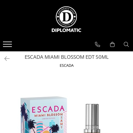
BAUTURI
DELICATESE/ULEI
PARFUMERIE
BERE
CAFEA
DEODORANTE
PARFUMURI
ESCADA MIAMI BLOSSOM EDT 50ML
ESCADA