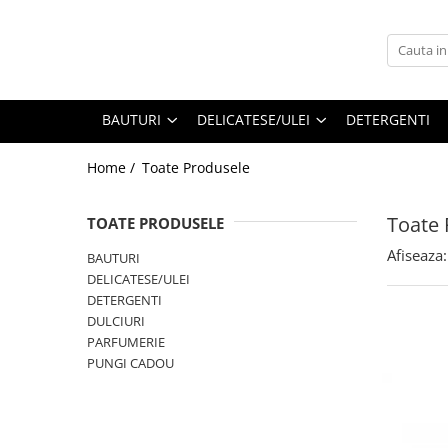
BAUTURI
DELICATESE/ULEI
PARFUMERIE
BERE
CAFEA
DEODORANTE
BAUTURI
DELICATESE/ULEI
DETERGENTI
PARFUMURI
Home /
Toate Produsele
Toate 
TOATE PRODUSELE
Afiseaza:
BAUTURI
DELICATESE/ULEI
DETERGENTI
DULCIURI
PARFUMERIE
PUNGI CADOU