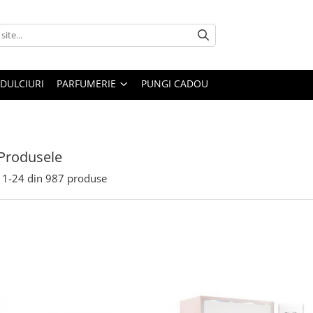
DULCIURI
PARFUMERIE
PUNGI CADOU
Produsele
1-
24
din
987
produse