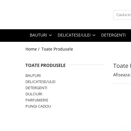
BAUTURI
DELICATESE/ULEI
PARFUMERIE
BERE
CAFEA
DEODORANTE
BAUTURI
DELICATESE/ULEI
DETERGENTI
PARFUMURI
Home /
Toate Produsele
Toate 
TOATE PRODUSELE
Afiseaza:
BAUTURI
DELICATESE/ULEI
DETERGENTI
DULCIURI
PARFUMERIE
PUNGI CADOU