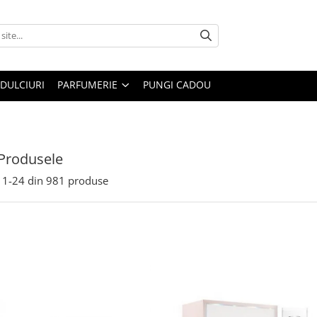
DULCIURI
PARFUMERIE
PUNGI CADOU
Produsele
1-
24
din
981
produse