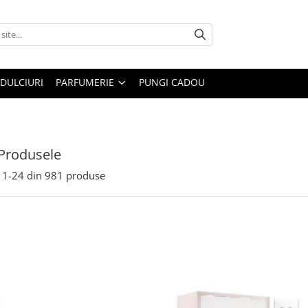
DULCIURI
PARFUMERIE
PUNGI CADOU
Produsele
1-
24
din
981
produse