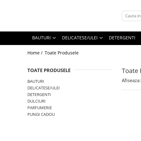
BAUTURI
DELICATESE/ULEI
PARFUMERIE
BERE
CAFEA
DEODORANTE
BAUTURI
DELICATESE/ULEI
DETERGENTI
PARFUMURI
Home /
Toate Produsele
Toate 
TOATE PRODUSELE
Afiseaza:
BAUTURI
DELICATESE/ULEI
DETERGENTI
DULCIURI
PARFUMERIE
PUNGI CADOU