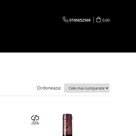
0745652569
0,00
Ordoneaza: