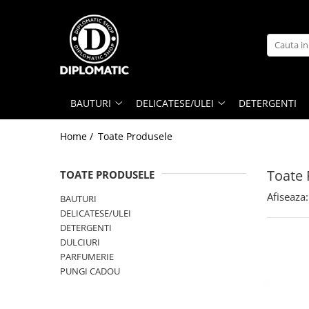
BAUTURI
DELICATESE/ULEI
PARFUMERIE
BERE
CAFEA
DEODORANTE
PARFUMURI
BAUTURI
DELICATESE/ULEI
DETERGENTI
Home /
Toate Produsele
Toate 
TOATE PRODUSELE
Afiseaza:
BAUTURI
DELICATESE/ULEI
DETERGENTI
DULCIURI
PARFUMERIE
PUNGI CADOU