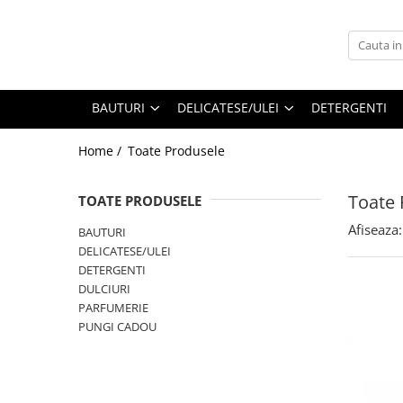
BAUTURI
DELICATESE/ULEI
PARFUMERIE
BERE
CAFEA
DEODORANTE
BAUTURI
DELICATESE/ULEI
DETERGENTI
PARFUMURI
Home /
Toate Produsele
Toate 
TOATE PRODUSELE
Afiseaza:
BAUTURI
DELICATESE/ULEI
DETERGENTI
DULCIURI
PARFUMERIE
PUNGI CADOU