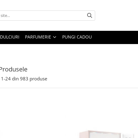
DULCIURI
PARFUMERIE
PUNGI CADOU
Produsele
1-
24
din
983
produse