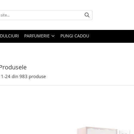
DULCIURI
PARFUMERIE
PUNGI CADOU
Produsele
1-
24
din
983
produse