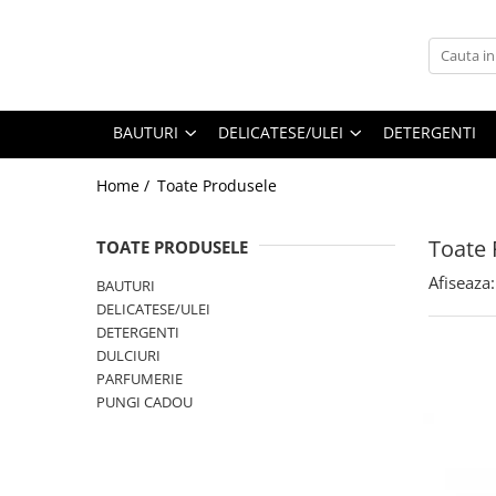
BAUTURI
DELICATESE/ULEI
PARFUMERIE
BERE
CAFEA
DEODORANTE
BAUTURI
DELICATESE/ULEI
DETERGENTI
PARFUMURI
Home /
Toate Produsele
Toate 
TOATE PRODUSELE
Afiseaza:
BAUTURI
DELICATESE/ULEI
DETERGENTI
DULCIURI
PARFUMERIE
PUNGI CADOU