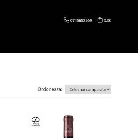
0745652569
0,00
Ordoneaza: