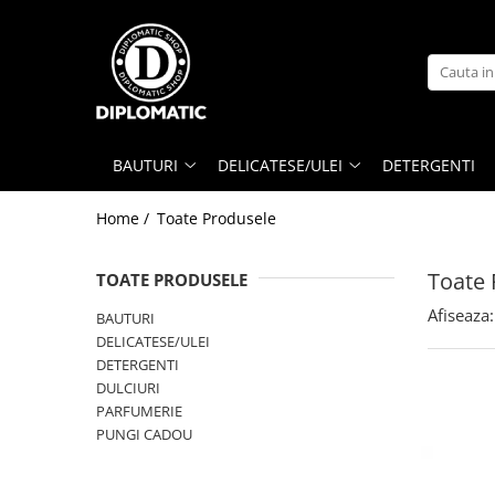
BAUTURI
DELICATESE/ULEI
PARFUMERIE
BERE
CAFEA
DEODORANTE
PARFUMURI
BAUTURI
DELICATESE/ULEI
DETERGENTI
Home /
Toate Produsele
Toate 
TOATE PRODUSELE
Afiseaza:
BAUTURI
DELICATESE/ULEI
DETERGENTI
DULCIURI
PARFUMERIE
PUNGI CADOU