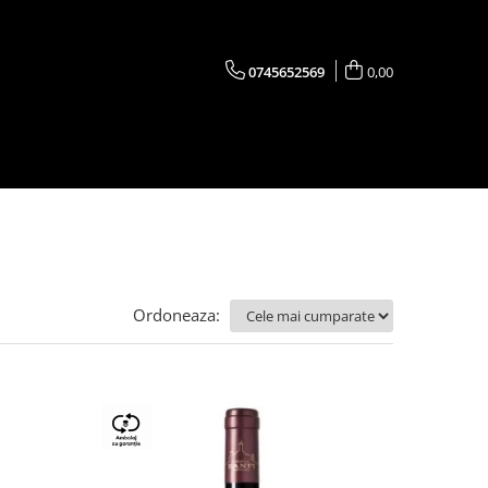
0745652569
0,00
Ordoneaza: