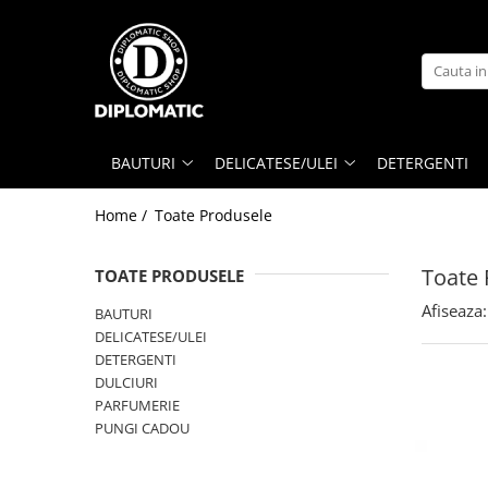
BAUTURI
DELICATESE/ULEI
PARFUMERIE
BERE
CAFEA
DEODORANTE
PARFUMURI
BAUTURI
DELICATESE/ULEI
DETERGENTI
Home /
Toate Produsele
Toate 
TOATE PRODUSELE
Afiseaza:
BAUTURI
DELICATESE/ULEI
DETERGENTI
DULCIURI
PARFUMERIE
PUNGI CADOU